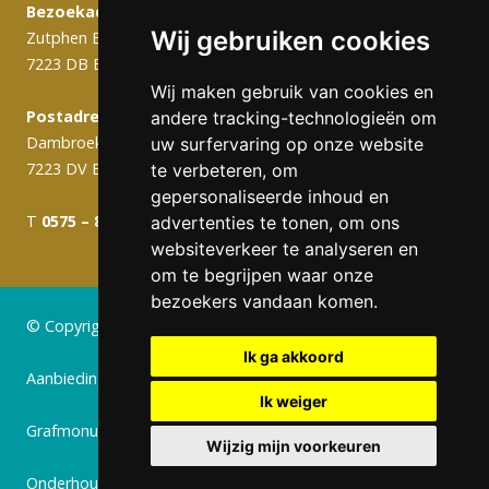
Bezoekadres:
Wij gebruiken cookies
Zutphen Emmerikseweg 103C
7223 DB Baak
Wij maken gebruik van cookies en
Postadres (werkplaats):
andere tracking-technologieën om
Dambroek 10A
uw surfervaring op onze website
7223 DV Baak
te verbeteren, om
gepersonaliseerde inhoud en
T
0575 – 820 988
info@gerritsengrafmonumenten.nl
advertenties te tonen, om ons
websiteverkeer te analyseren en
om te begrijpen waar onze
bezoekers vandaan komen.
© Copyright 2024 Gerritsen Grafmonumenten
Ik ga akkoord
Aanbiedingen
Ik weiger
Grafmonumenten
Wijzig mijn voorkeuren
Onderhoud