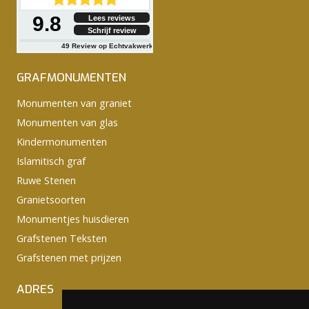
9.8
Lees reviews
Schrijf review
49
Review op Echtvakwerk
GRAFMONUMENTEN
Monumenten van graniet
Monumenten van glas
Kindermonumenten
Islamitisch graf
Ruwe Stenen
Granietsoorten
Monumentjes huisdieren
Grafstenen Teksten
Grafstenen met prijzen
ADRES