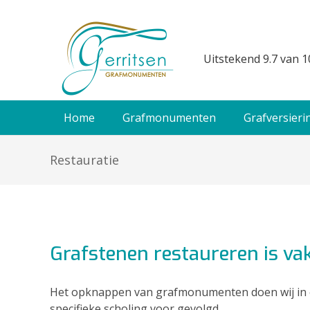
Uitstekend 9.7 van 1
Home
Grafmonumenten
Grafversieri
Restauratie
Grafstenen restaureren is v
Het opknappen van grafmonumenten doen wij in 
specifieke scholing voor gevolgd.