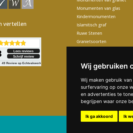
Monumenten van glas
Kindermonumenten
n vertellen
Islamitisch graf
Ruwe Stenen
Granietsoorten
Monumentjes huisdieren
8
Lees reviews
Schrijf review
Grafstenen Teksten
49
Review op Echtvakwerk
Wij gebruiken 
Grafstenen met prijzen
Wij maken gebruik van
surfervaring op onze w
en advertenties te ton
begrijpen waar onze b
Ik ga akkoord
Ik w
Aanbiedingen