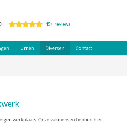
0
45+ reviews
ngen
Urnen
Diversen
Contact
akwerk
eigen werkplaats. Onze vakmensen hebben hier