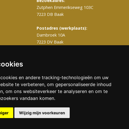
Bezoekadres:
Zutphen Emmerikseweg 103C
7223 DB Baak
Postadres (werkplaats):
Dambroek 10A
7223 DV Baak
T
0575 – 820 988
info@gerritsengrafmonumenten.nl
cookies
 cookies en andere tracking-technologieën om uw
ebsite te verbeteren, om gepersonaliseerde inhoud
en, om ons websiteverkeer te analyseren en om te
ezoekers vandaan komen.
eiger
Wijzig mijn voorkeuren
Grafmonumenten
Onderhoud