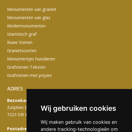
Monumenten van graniet
Monumenten van glas
Kindermonumenten
Islamitisch graf
Ruwe Stenen
Granietsoorten
Monumentjes huisdieren
Grafstenen Teksten
Grafstenen met prijzen
ADRES
Bezoekadres:
Wij gebruiken cookies
Zutphen Emmerikseweg 103C
7223 DB Baak
Wij maken gebruik van cookies en
Postadres (werkplaats):
andere tracking-technologieën om