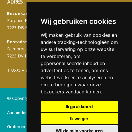
ADRES
Bezoekadres:
Wij gebruiken cookies
Zutphen Emmerikseweg 103C
7223 DB Baak
Wij maken gebruik van cookies en
Postadres (werkplaats):
andere tracking-technologieën om
Dambroek 10A
uw surfervaring op onze website
7223 DV Baak
te verbeteren, om
gepersonaliseerde inhoud en
T
0575 – 820 988
info@gerritsengrafmonumenten.nl
advertenties te tonen, om ons
websiteverkeer te analyseren en
om te begrijpen waar onze
bezoekers vandaan komen.
© Copyright 2024 Gerritsen Grafmonumenten
Ik ga akkoord
Aanbiedingen
Ik weiger
Grafmonumenten
Wijzig mijn voorkeuren