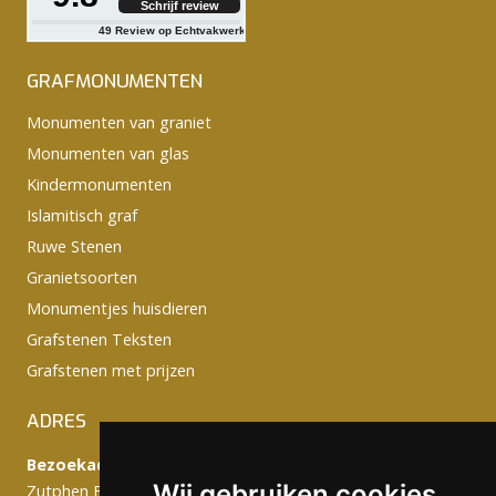
Schrijf review
49
Review op Echtvakwerk
GRAFMONUMENTEN
Monumenten van graniet
Monumenten van glas
Kindermonumenten
Islamitisch graf
Ruwe Stenen
Granietsoorten
Monumentjes huisdieren
Grafstenen Teksten
Grafstenen met prijzen
ADRES
Bezoekadres:
Wij gebruiken cookies
Zutphen Emmerikseweg 103C