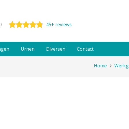
0
45+ reviews
ngen
Urnen
Diversen
Contact
Home
Werkg