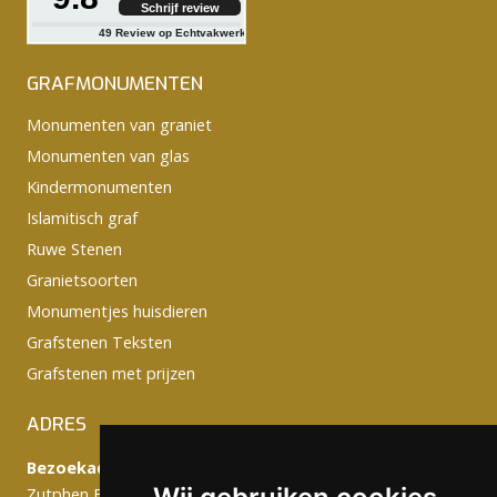
Schrijf review
49
Review op Echtvakwerk
GRAFMONUMENTEN
Monumenten van graniet
Monumenten van glas
Kindermonumenten
Islamitisch graf
Ruwe Stenen
Granietsoorten
Monumentjes huisdieren
Grafstenen Teksten
Grafstenen met prijzen
ADRES
Bezoekadres:
Zutphen Emmerikseweg 103C