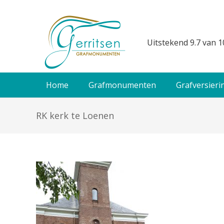
Uitstekend 9.7 van 1
Home
Grafmonumenten
Grafversieri
RK kerk te Loenen