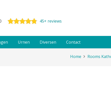
0
45+ reviews
ngen
Urnen
Diversen
Contact
Home
Rooms Katho