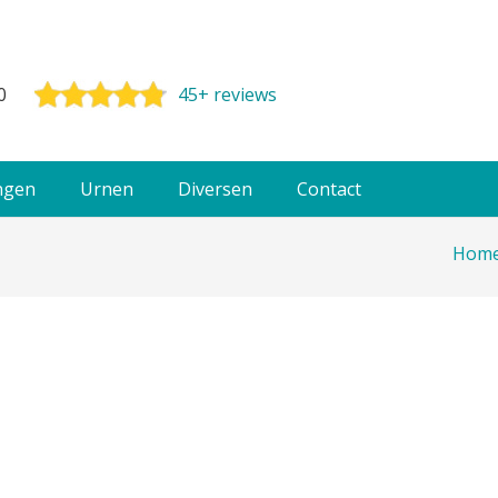
0
45+ reviews
ngen
Urnen
Diversen
Contact
Hom