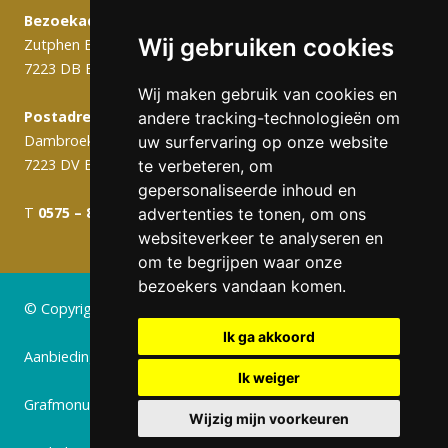
Bezoekadres:
Wij gebruiken cookies
Zutphen Emmerikseweg 103C
7223 DB Baak
Wij maken gebruik van cookies en
Postadres (werkplaats):
andere tracking-technologieën om
Dambroek 10A
uw surfervaring op onze website
7223 DV Baak
te verbeteren, om
gepersonaliseerde inhoud en
T
0575 – 820 988
info@gerritsengrafmonumenten.nl
advertenties te tonen, om ons
websiteverkeer te analyseren en
om te begrijpen waar onze
bezoekers vandaan komen.
© Copyright 2024 Gerritsen Grafmonumenten
Ik ga akkoord
Aanbiedingen
Ik weiger
Grafmonumenten
Wijzig mijn voorkeuren