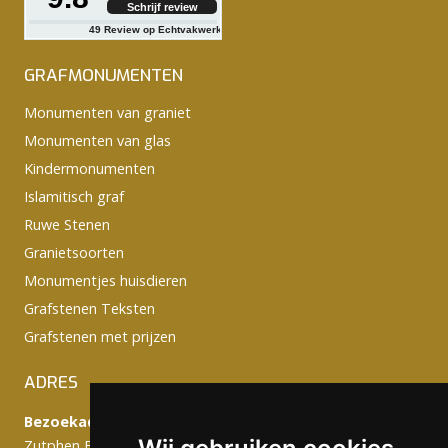
Schrijf review
49
Review op Echtvakwerk
GRAFMONUMENTEN
Monumenten van graniet
Monumenten van glas
Kindermonumenten
Islamitisch graf
Ruwe Stenen
Granietsoorten
Monumentjes huisdieren
Grafstenen Teksten
Grafstenen met prijzen
ADRES
Bezoekadres:
Zutphen Emmerikseweg 103C