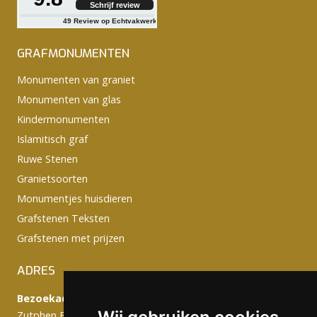
Schrijf review
49
Review op Echtvakwerk
GRAFMONUMENTEN
Monumenten van graniet
Monumenten van glas
Kindermonumenten
Islamitisch graf
Ruwe Stenen
Granietsoorten
Monumentjes huisdieren
Grafstenen Teksten
Grafstenen met prijzen
ADRES
Bezoekadres:
Zutphen Emmerikseweg 103C