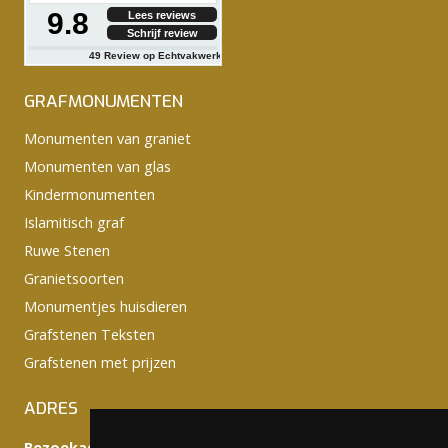
9.8
Lees reviews
Schrijf review
49
Review op Echtvakwerk
GRAFMONUMENTEN
Monumenten van graniet
Monumenten van glas
Kindermonumenten
Islamitisch graf
Ruwe Stenen
Granietsoorten
Monumentjes huisdieren
Grafstenen Teksten
Grafstenen met prijzen
ADRES
Bezoekadres: