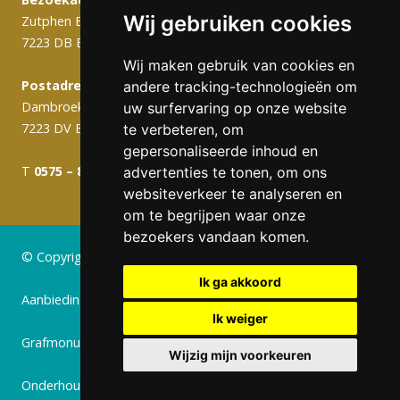
Wij gebruiken cookies
Zutphen Emmerikseweg 103C
7223 DB Baak
Wij maken gebruik van cookies en
Postadres (werkplaats):
andere tracking-technologieën om
Dambroek 10A
uw surfervaring op onze website
7223 DV Baak
te verbeteren, om
gepersonaliseerde inhoud en
T
0575 – 820 988
info@gerritsengrafmonumenten.nl
advertenties te tonen, om ons
websiteverkeer te analyseren en
om te begrijpen waar onze
bezoekers vandaan komen.
© Copyright 2024 Gerritsen Grafmonumenten
Ik ga akkoord
Aanbiedingen
Ik weiger
Grafmonumenten
Wijzig mijn voorkeuren
Onderhoud