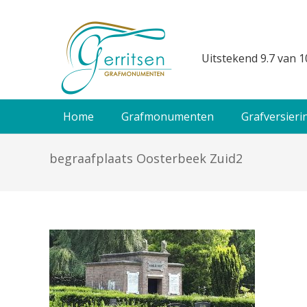
Uitstekend 9.7 van 1
Home
Grafmonumenten
Grafversieri
begraafplaats Oosterbeek Zuid2