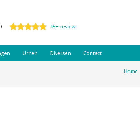
0
45+ reviews
ngen
Urnen
Diversen
Contact
Home