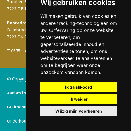
Wij gebruiken cookies
Zutphen Emmerikseweg 103C
7223 DB Baak
Wij maken gebruik van cookies en
Postadres (werkplaats):
andere tracking-technologieën om
Dambroek 10A
uw surfervaring op onze website
7223 DV Baak
te verbeteren, om
gepersonaliseerde inhoud en
T
0575 – 820 988
info@gerritsengrafmonumenten.nl
advertenties te tonen, om ons
websiteverkeer te analyseren en
om te begrijpen waar onze
bezoekers vandaan komen.
© Copyright 2024 Gerritsen Grafmonumenten
Ik ga akkoord
Aanbiedingen
Ik weiger
Grafmonumenten
Wijzig mijn voorkeuren
Onderhoud