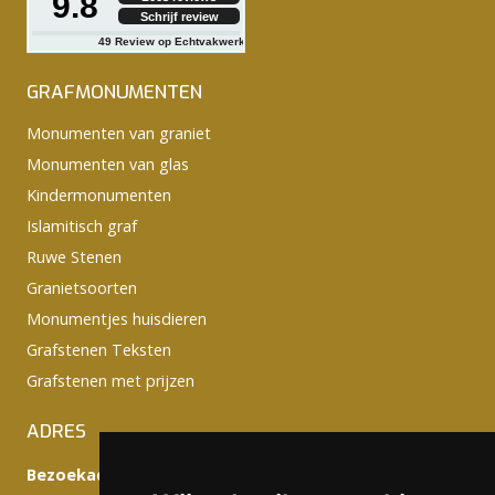
9.8
Schrijf review
49
Review op Echtvakwerk
GRAFMONUMENTEN
Monumenten van graniet
Monumenten van glas
Kindermonumenten
Islamitisch graf
Ruwe Stenen
Granietsoorten
Monumentjes huisdieren
Grafstenen Teksten
Grafstenen met prijzen
ADRES
Bezoekadres: