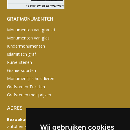
49
Review op Echtvakwerk
GRAFMONUMENTEN
Monumenten van graniet
Monumenten van glas
Kindermonumenten
Islamitisch graf
Ruwe Stenen
Granietsoorten
Monumentjes huisdieren
Grafstenen Teksten
Grafstenen met prijzen
ADRES
Bezoekadres:
Wij gebruiken cookies
Zutphen Emmerikseweg 103C