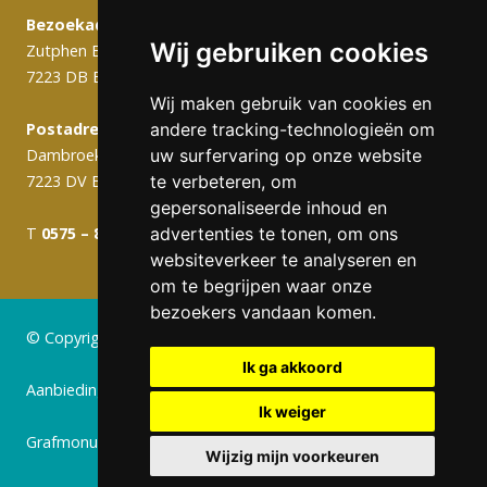
Bezoekadres:
Wij gebruiken cookies
Zutphen Emmerikseweg 103C
7223 DB Baak
Wij maken gebruik van cookies en
Postadres (werkplaats):
andere tracking-technologieën om
Dambroek 10A
uw surfervaring op onze website
7223 DV Baak
te verbeteren, om
gepersonaliseerde inhoud en
T
0575 – 820 988
info@gerritsengrafmonumenten.nl
advertenties te tonen, om ons
websiteverkeer te analyseren en
om te begrijpen waar onze
bezoekers vandaan komen.
© Copyright 2024 Gerritsen Grafmonumenten
Ik ga akkoord
Aanbiedingen
Ik weiger
Grafmonumenten
Wijzig mijn voorkeuren