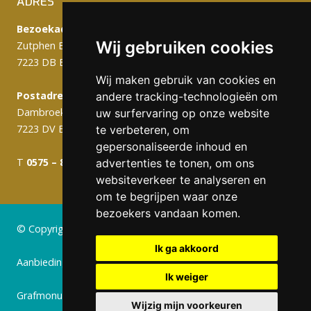
ADRES
Bezoekadres:
Wij gebruiken cookies
Zutphen Emmerikseweg 103C
7223 DB Baak
Wij maken gebruik van cookies en
Postadres (werkplaats):
andere tracking-technologieën om
Dambroek 10A
uw surfervaring op onze website
7223 DV Baak
te verbeteren, om
gepersonaliseerde inhoud en
T
0575 – 820 988
info@gerritsengrafmonumenten.nl
advertenties te tonen, om ons
websiteverkeer te analyseren en
om te begrijpen waar onze
bezoekers vandaan komen.
© Copyright 2024 Gerritsen Grafmonumenten
Ik ga akkoord
Aanbiedingen
Ik weiger
Grafmonumenten
Wijzig mijn voorkeuren