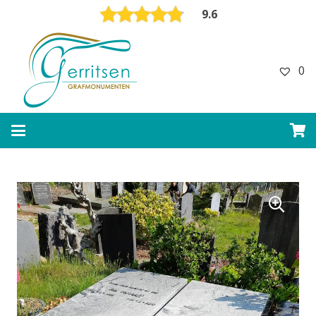
9.6
0