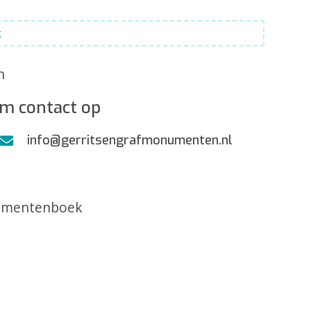
k
n
m contact op
info@gerritsengrafmonumenten.nl
umentenboek