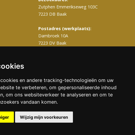
Zutphen Emmerikseweg 103C
7223 DB Baak
Postadres (werkplaats):
Dambroek 10A
7223 DV Baak
T
0575 – 820 988
info@gerritsengrafmonumenten.nl
cookies
 cookies en andere tracking-technologieën om uw
ebsite te verbeteren, om gepersonaliseerde inhoud
en, om ons websiteverkeer te analyseren en om te
ezoekers vandaan komen.
eiger
Wijzig mijn voorkeuren
Grafmonumenten
Onderhoud