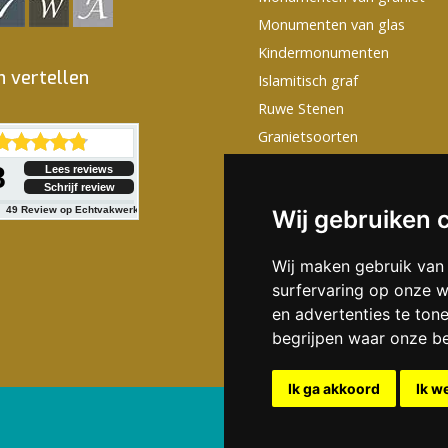
Monumenten van glas
Kindermonumenten
n vertellen
Islamitisch graf
Ruwe Stenen
Granietsoorten
Monumentjes huisdieren
8
Lees reviews
Schrijf review
Grafstenen Teksten
49
Review op Echtvakwerk
Wij gebruiken 
Grafstenen met prijzen
Wij maken gebruik van
surfervaring op onze w
en advertenties te ton
begrijpen waar onze b
Ik ga akkoord
Ik w
Aanbiedingen