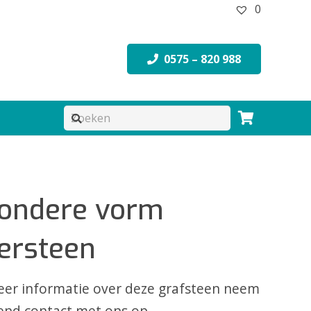
0
0575 – 820 988
zondere vorm
tersteen
er informatie over deze grafsteen neem
jvend contact met ons op.