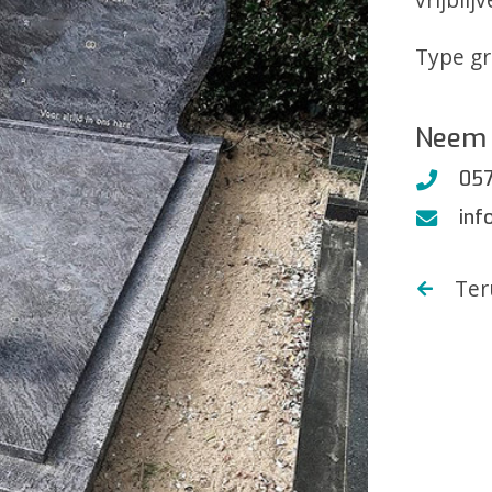
Type g
Neem 
057
inf
Ter