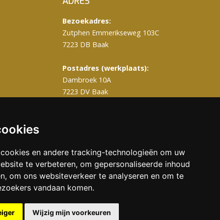
ADRES
Bezoekadres:
Zutphen Emmerikseweg 103C
7223 DB Baak
Postadres (werkplaats):
Dambroek 10A
7223 DV Baak
T
0575 – 820 988
info@gerritsengrafmonumenten.nl
cookies
 cookies en andere tracking-technologieën om uw
ebsite te verbeteren, om gepersonaliseerde inhoud
en, om ons websiteverkeer te analyseren en om te
ezoekers vandaan komen.
eiger
Wijzig mijn voorkeuren