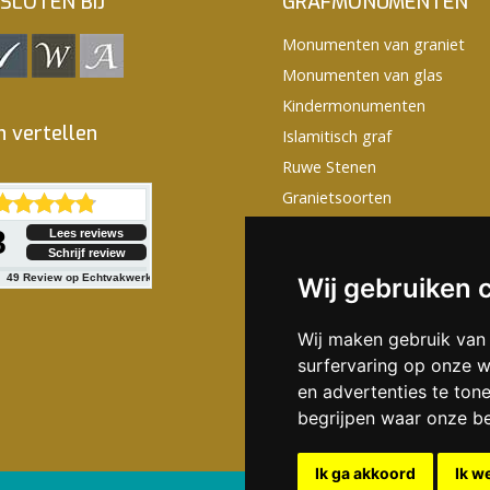
SLOTEN BIJ
GRAFMONUMENTEN
Monumenten van graniet
Monumenten van glas
Kindermonumenten
n vertellen
Islamitisch graf
Ruwe Stenen
Granietsoorten
Monumentjes huisdieren
8
Lees reviews
Schrijf review
Grafstenen Teksten
49
Review op Echtvakwerk
Wij gebruiken 
Grafstenen met prijzen
Wij maken gebruik van
surfervaring op onze w
en advertenties te ton
begrijpen waar onze b
Ik ga akkoord
Ik w