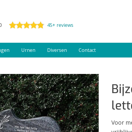
0
45+ reviews
ngen
Urnen
Diversen
Contact
Bij
let
Voor me
vrijbli