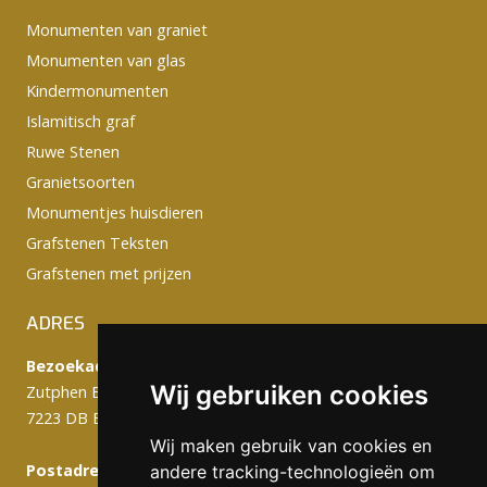
Monumenten van graniet
Monumenten van glas
Kindermonumenten
Islamitisch graf
Ruwe Stenen
Granietsoorten
Monumentjes huisdieren
Grafstenen Teksten
Grafstenen met prijzen
ADRES
Bezoekadres:
Wij gebruiken cookies
Zutphen Emmerikseweg 103C
7223 DB Baak
Wij maken gebruik van cookies en
Postadres (werkplaats):
andere tracking-technologieën om