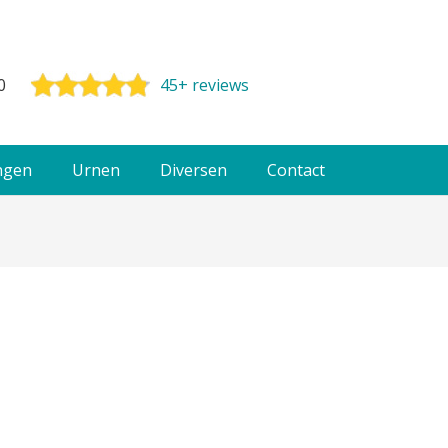
0
45+ reviews
ngen
Urnen
Diversen
Contact