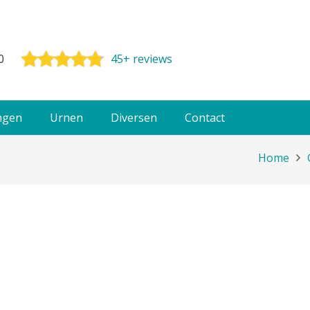
0
45+ reviews
ngen
Urnen
Diversen
Contact
Home