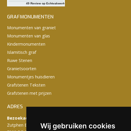
49
Review op Echtvakwerk
GRAFMONUMENTEN
Monumenten van graniet
Monumenten van glas
Kindermonumenten
Islamitisch graf
Ruwe Stenen
Granietsoorten
Monumentjes huisdieren
Grafstenen Teksten
Grafstenen met prijzen
ADRES
Bezoekadres:
Wij gebruiken cookies
Zutphen Emmerikseweg 103C