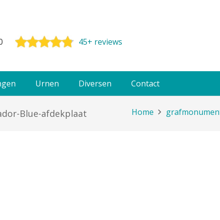
0
45+ reviews
ngen
Urnen
Diversen
Contact
Home
grafmonument-
dor-Blue-afdekplaat