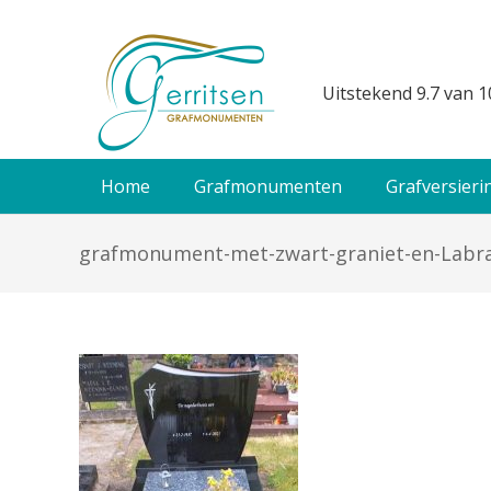
Uitstekend 9.7 van 1
Home
Grafmonumenten
Grafversieri
grafmonument-met-zwart-graniet-en-Labra