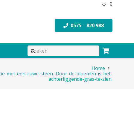
0
0575 – 820 988
Home
tie-met-een-ruwe-steen.-Door-de-bloemen-is-het-
achterliggende-gras-te-zien.