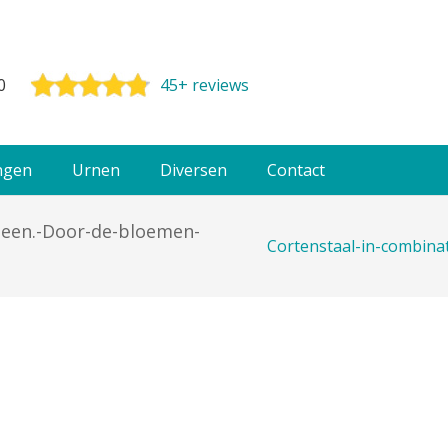
0
45+ reviews
ngen
Urnen
Diversen
Contact
teen.-Door-de-bloemen-
Cortenstaal-in-combina