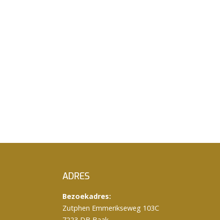
ADRES
Bezoekadres:
Zutphen Emmerikseweg 103C
7223 DB Baak