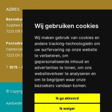
ADRES
Bezoekadres:
Wij gebruiken cookies
Zutphen Emmerikseweg 103C
7223 DB Baak
Wij maken gebruik van cookies en
Postadres (werkplaats):
andere tracking-technologieën om
Dambroek 10A
uw surfervaring op onze website
7223 DV Baak
te verbeteren, om
gepersonaliseerde inhoud en
T
0575 – 820 988
info@gerritsengrafmonumenten.nl
advertenties te tonen, om ons
websiteverkeer te analyseren en
om te begrijpen waar onze
bezoekers vandaan komen.
© Copyright 2024 Gerritsen Grafmonumenten
Ik ga akkoord
Aanbiedingen
Ik weiger